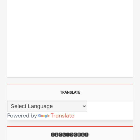
TRANSLATE
Powered by
Translate
🆂🅴🅶🆄🅸🅳🅾🆁🅴🆂: