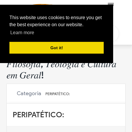
This website uses cookies to ensure you get
the best experience on our website.
Learn more
Got it!
𝐹𝑖𝑙𝑜𝑠𝑜𝑓𝑖𝑎, 𝑇𝑒𝑜𝑙𝑜𝑔𝑖𝑎 𝑒 𝐶𝑢𝑙𝑡𝑢𝑟𝑎
𝑒𝑚 𝐺𝑒𝑟𝑎𝑙!
Categoria
PERIPATÉTICO:
PERIPATÉTICO: